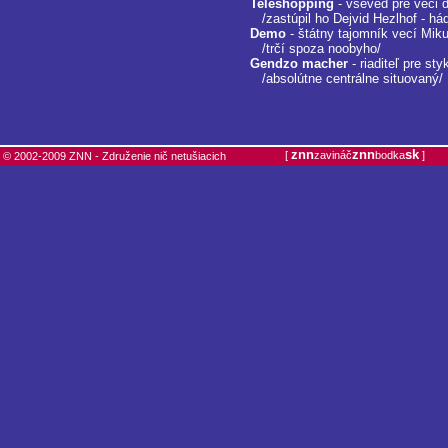
Teleshopping
- vševed pre veci 
/zastúpil ho Dejvid Hezlhof - háda
Demo
- štátny tajomník vecí Mik
/trčí spoza noobyho/
Gendzo macher
- riaditeľ pre sty
/absolútne centrálne situovaný/
znn
znn
sk
[
zavináč
bodka
]
© 2002-2009 ZNN - Združenie nič netušiacich