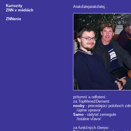
Kuriozity
Atakďalejatakďalej...
ZNN v médiách
ZNNenie
prítomní a odfotení:
za TopMenežDement:
nooby
- precedajúci poloboch zdr
/úplne vpravo/
Samo
- rádytel zemegule
/totálne vľavo/
za funkčných členov: