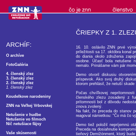
ČRIEPKY Z 1. ZLE
ARCHÍF:
16. 10. oslávilo ZNN prvé výroč
príležitosti sa 17. októbra konal
O archíve
do diania okolo združenia zapoj
osobne. Účasť bola netušene n
FotoGaléria
nemalo. Prinášame vám pár moment
4. členský zlez
Demo otvoril diskusiu otvorením
3. členský zlez
príspevok. Ako svoj druhý disku
2. členský zlez
ktorom prehlásil, že netuší skade 
1. členský zlez
Počas chvíľkovej neprítomnost
Koudelkove narodeniny
členského zlezu zosadený z fu
prítomnosti bol z dôvodu nedost
ZNN na Veľkej Vrbovskej
znova zvolený.
Na fakt, že preceda do stanov po
Netušenie v hudbe
reagoval námietkou: "Čo má čo vp
Netušenie vo filmoch
Nič netušiace fäjsy
Demo tiež položil nepríjemnú o
Preceda na dosiahnutie kompromis
Vaše skúsenosti
tieňový Demižónment, ktorý bude z