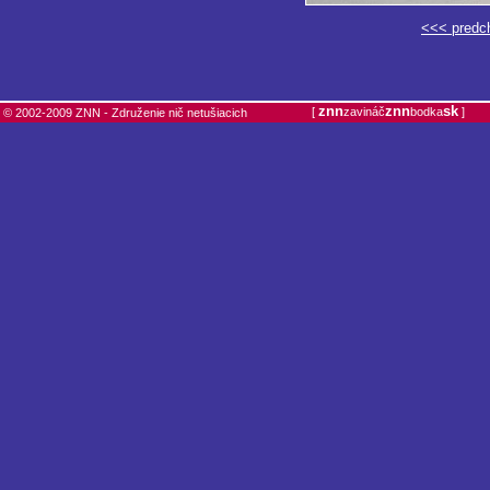
<<< predc
znn
znn
sk
[
zavináč
bodka
]
© 2002-2009 ZNN - Združenie nič netušiacich