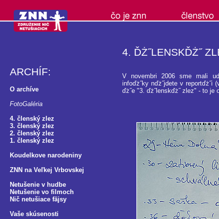
4. ĎŻ˝LENSKĎŻ˝ ZL
ARCHÍF:
V novembri 2006 sme mali uďż˝
infoďż˝ky nďż˝jdete v reportďż˝i 
O archíve
ďż˝e "3. ďż˝lenskďż˝ zlez" - to je 
FotoGaléria
4. členský zlez
3. členský zlez
2. členský zlez
1. členský zlez
Koudelkove narodeniny
ZNN na Veľkej Vrbovskej
Netušenie v hudbe
Netušenie vo filmoch
Nič netušiace fäjsy
Vaše skúsenosti