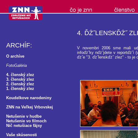
4. ĎŻ˝LENSKĎŻ˝ ZL
ARCHÍF:
V novembri 2006 sme mali uďż˝
infoďż˝ky nďż˝jdete v reportďż˝i 
O archíve
ďż˝e "3. ďż˝lenskďż˝ zlez" - to je 
FotoGaléria
4. členský zlez
3. členský zlez
2. členský zlez
1. členský zlez
Koudelkove narodeniny
ZNN na Veľkej Vrbovskej
Netušenie v hudbe
Netušenie vo filmoch
Nič netušiace fäjsy
Vaše skúsenosti