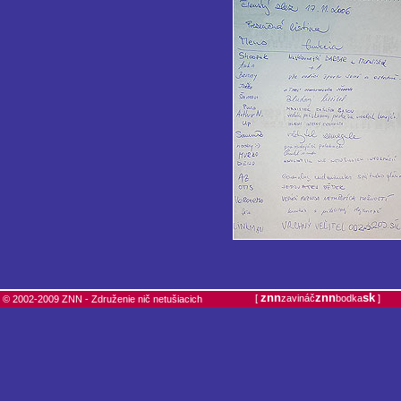
znn
znn
sk
[
zavináč
bodka
]
© 2002-2009 ZNN - Združenie nič netušiacich